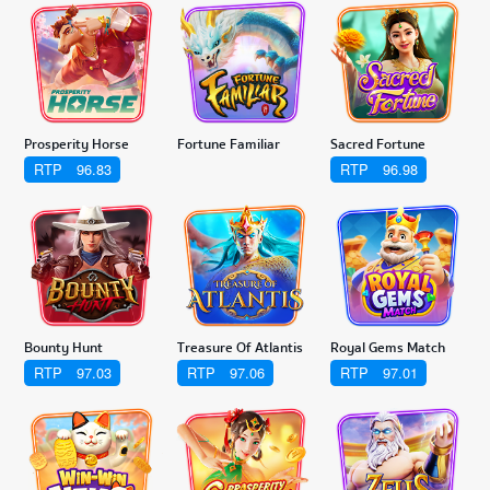
Prosperity Horse
Fortune Familiar
Sacred Fortune
RTP
96.83
RTP
96.98
Bounty Hunt
Treasure Of Atlantis
Royal Gems Match
RTP
97.03
RTP
97.06
RTP
97.01