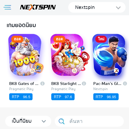
Nextspin
เกมยอดนิยม
ฮอต
ฮอต
ใหม่
BK8 Gates of Olympus 1000
BK8 Starlight Princess
Pac-Man's Glory
Pragmatic Play
Pragmatic Play
Nextspin
RTP
96.5
RTP
97.6
RTP
96.95
เป็นที่นิยม