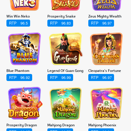
Win Win Neko
Prosperity Snake
Zeus Mighty Wealth
RTP
96.5
RTP
96.83
RTP
96.97
Blue Phantom
Legend Of Guan Gong
Cleopatra's Fortune
RTP
96.92
RTP
96.99
RTP
96.97
Prosperity Dragon
Mahjong Dragon
Mahjong Phoenix