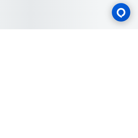
สปอนเซอร์หลักทางการ
ักทางการ
ผู้สนับสนุนก่อนหน้า
ของเรา
C.
2022 -
BWF Thomas & Uber Cup
HSBC BWF World Tour
2023-24
26
Finals 2026
Finals 2026
การเสนอเข้าชิงรางวัล