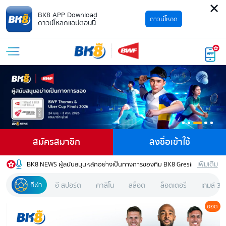
×
BK8 APP Download
ดาวน์โหลด
ดาวน์โหลดแอปตอนนี้
สมัครสมาชิก
ลงชื่อเข้าใช้
เพิ่มเติม
BK8 NEWS ผู้สนับสนุนหลักอย่างเป็นทางการของทีม BK8 Gresini Racing ใ
กีฬา
อี สปอร์ต
คาสิโน
สล็อต
ล็อตเตอรี่
เกมส์ 3D
ฮอต