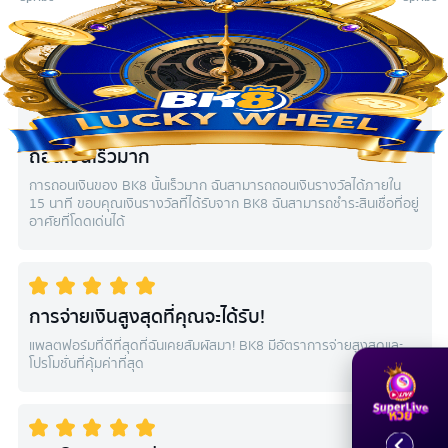
ข้อความรับรอง
ดูทั้งหมด
ถอนเงินเร็วมาก
การถอนเงินของ BK8 นั้นเร็วมาก ฉันสามารถถอนเงินรางวัลได้ภายใน
15 นาที ขอบคุณเงินรางวัลที่ได้รับจาก BK8 ฉันสามารถชำระสินเชื่อที่อยู่
อาศัยที่โดดเด่นได้
การจ่ายเงินสูงสุดที่คุณจะได้รับ!
แพลตฟอร์มที่ดีที่สุดที่ฉันเคยสัมผัสมา! BK8 มีอัตราการจ่ายสูงสุดและ
โปรโมชั่นที่คุ้มค่าที่สุด