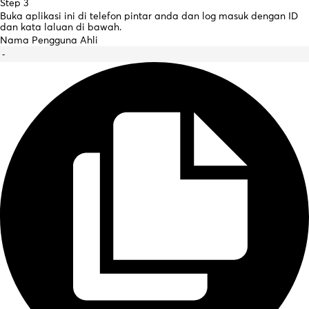
Step 3
Buka aplikasi ini di telefon pintar anda dan log masuk dengan ID
dan kata laluan di bawah.
Nama Pengguna Ahli