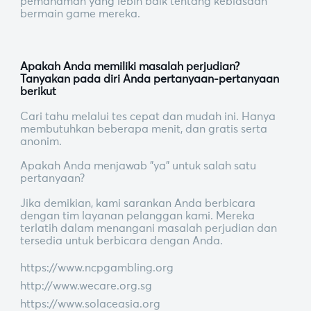
pemahaman yang lebih baik tentang kebiasaan
bermain game mereka.
Apakah Anda memiliki masalah perjudian?
Tanyakan pada diri Anda pertanyaan-pertanyaan
berikut
Cari tahu melalui tes cepat dan mudah ini. Hanya
membutuhkan beberapa menit, dan gratis serta
anonim.
Apakah Anda menjawab "ya" untuk salah satu
pertanyaan?
Jika demikian, kami sarankan Anda berbicara
dengan tim layanan pelanggan kami. Mereka
terlatih dalam menangani masalah perjudian dan
tersedia untuk berbicara dengan Anda.
https://www.ncpgambling.org
http://www.wecare.org.sg
https://www.solaceasia.org