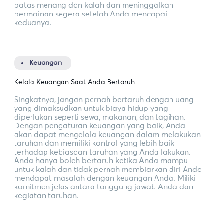
batas menang dan kalah dan meninggalkan
permainan segera setelah Anda mencapai
keduanya.
Keuangan
Kelola Keuangan Saat Anda Bertaruh
Singkatnya, jangan pernah bertaruh dengan uang
yang dimaksudkan untuk biaya hidup yang
diperlukan seperti sewa, makanan, dan tagihan.
Dengan pengaturan keuangan yang baik, Anda
akan dapat mengelola keuangan dalam melakukan
taruhan dan memiliki kontrol yang lebih baik
terhadap kebiasaan taruhan yang Anda lakukan.
Anda hanya boleh bertaruh ketika Anda mampu
untuk kalah dan tidak pernah membiarkan diri Anda
mendapat masalah dengan keuangan Anda. Miliki
komitmen jelas antara tanggung jawab Anda dan
kegiatan taruhan.