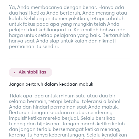
Ya, Anda membacanya dengan benar. Hanya ada
dua hasil ketika Anda bertaruh, Anda menang atau
kalah. Kehilangan itu menyakitkan, tetapi cobalah
untuk fokus pada apa yang mungkin telah Anda
pelajari dari kehilangan itu. Ketahuilah bahwa ada
harga untuk setiap pelajaran yang baik. Bertaruhlah
hanya saat Anda siap untuk kalah dan nikmati
permainan itu sendiri.
Akuntabilitas
Jangan bertaruh dalam keadaan mabuk
Tidak apa-apa untuk minum satu atau dua bir
selama bermain, tetapi ketahui toleransi alkohol
Anda dan hindari permainan saat Anda mabuk.
Bertaruh dengan keadaan mabuk cenderung
impulsif ketika mereka berjudi. Selalu bersikap
tenang dan bijaksana. Jangan marah ketika kalah
dan jangan terlalu bersemangat ketika menang,
karena itu hanya keberuntungan. Selalu kendalikan