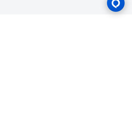
Lesen Permainan
BK8 dioperasikan oleh Mettlemind Tech Ltd., dengan nomor
registrasi: 15779, dan alamat terdaftar di Hamchako,
Mutsamudu, Pulau Otonom Anjouan, Uni Komoro. BK8
berlisensi dan teregulasi oleh Pemerintah Pulau Otonom
Anjouan, Uni Komoro dan beroperasi dengan Nomor Lisensi:
ALSI-202504032-FI2. BK8 telah lulus semua kepatuhan regulasi
dan secara hukum berwenang untuk menjalankan operasi
permainan untuk semua jenis peluang permainan dan taruhan.