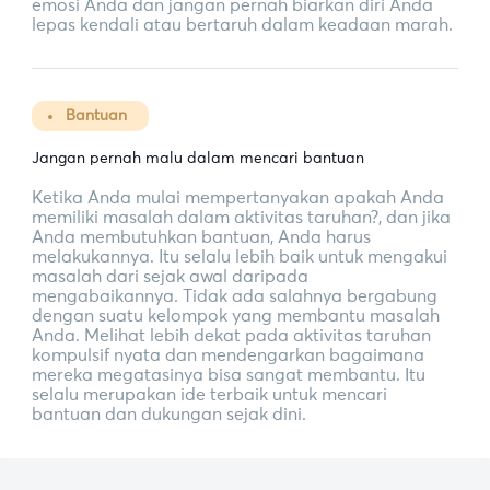
emosi Anda dan jangan pernah biarkan diri Anda
lepas kendali atau bertaruh dalam keadaan marah.
Bantuan
Jangan pernah malu dalam mencari bantuan
Ketika Anda mulai mempertanyakan apakah Anda
memiliki masalah dalam aktivitas taruhan?, dan jika
Anda membutuhkan bantuan, Anda harus
melakukannya. Itu selalu lebih baik untuk mengakui
masalah dari sejak awal daripada
mengabaikannya. Tidak ada salahnya bergabung
dengan suatu kelompok yang membantu masalah
Anda. Melihat lebih dekat pada aktivitas taruhan
kompulsif nyata dan mendengarkan bagaimana
mereka megatasinya bisa sangat membantu. Itu
selalu merupakan ide terbaik untuk mencari
bantuan dan dukungan sejak dini.