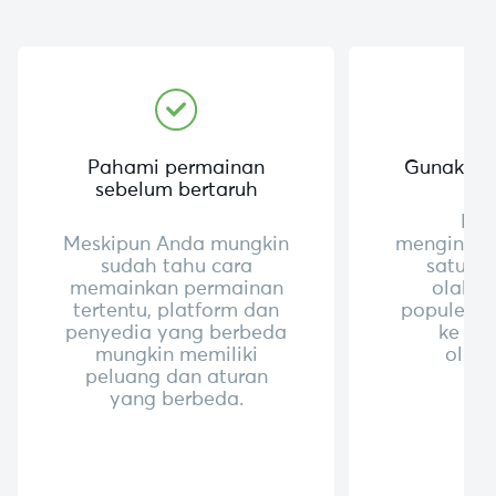
Pahami permainan
Gunakan 
sebelum bertaruh
BK8
Meskipun Anda mungkin
menginteg
sudah tahu cara
satu fi
memainkan permainan
olahra
tertentu, platform dan
populer, f
penyedia yang berbeda
ke da
mungkin memiliki
olah
peluang dan aturan
yang berbeda.