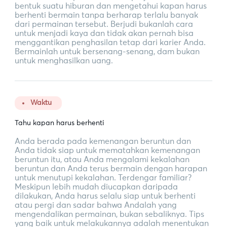
bentuk suatu hiburan dan mengetahui kapan harus
berhenti bermain tanpa berharap terlalu banyak
dari permainan tersebut. Berjudi bukanlah cara
untuk menjadi kaya dan tidak akan pernah bisa
menggantikan penghasilan tetap dari karier Anda.
Bermainlah untuk bersenang-senang, dam bukan
untuk menghasilkan uang.
Waktu
Tahu kapan harus berhenti
Anda berada pada kemenangan beruntun dan
Anda tidak siap untuk mematahkan kemenangan
beruntun itu, atau Anda mengalami kekalahan
beruntun dan Anda terus bermain dengan harapan
untuk menutupi kekalahan. Terdengar familiar?
Meskipun lebih mudah diucapkan daripada
dilakukan, Anda harus selalu siap untuk berhenti
atau pergi dan sadar bahwa Andalah yang
mengendalikan permainan, bukan sebaliknya. Tips
yang baik untuk melakukannya adalah menentukan