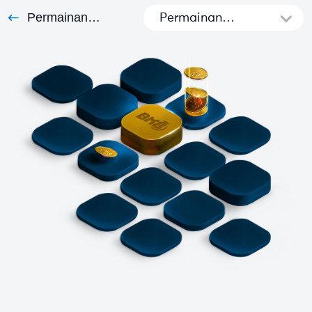
Permainan
Permainan
Bertanggungjawab
Bertanggungjaw
ab