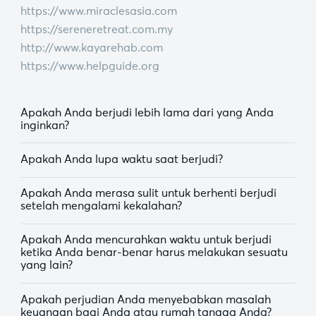
https://www.miraclesasia.com
https://sereneretreat.com.my
http://www.kayarehab.com
https://www.helpguide.org
Apakah Anda berjudi lebih lama dari yang Anda
inginkan?
Apakah Anda lupa waktu saat berjudi?
Apakah Anda merasa sulit untuk berhenti berjudi
setelah mengalami kekalahan?
Apakah Anda mencurahkan waktu untuk berjudi
ketika Anda benar-benar harus melakukan sesuatu
yang lain?
Apakah perjudian Anda menyebabkan masalah
keuangan bagi Anda atau rumah tangga Anda?